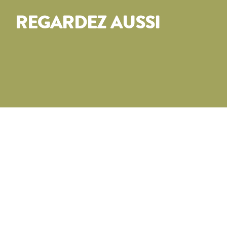
REGARDEZ AUSSI
7,49
€
–
7,69
€
10,49
€
–
10,69
€
CHOIX DES OPTIONS
CHOIX DES OPTIONS