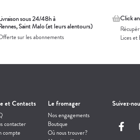
Click a
Livraison sous 24/48h à
Rennes, Saint Malo (et leurs alentours)
Récupére
Offerte sur les abonnements
Lices et
e et Contacts
Le fromager
Suivez-nou
Q
Nos engagements
s contacter
Boutique
 compte
Où nous trouver?