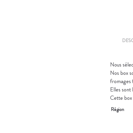
DES
Nous séle
Nos box so
fromages f
Elles sont
Cette box 
Région
AVIS