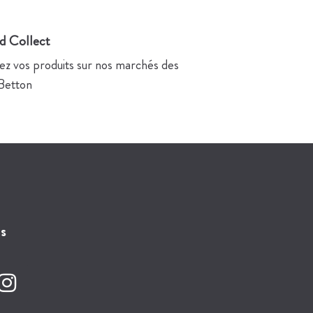
nd Collect
z vos produits sur nos marchés des
 Betton
s